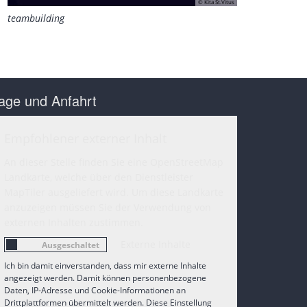
© Kita St.Vitus
teambuilding
age und Anfahrt
Empfohlener externer Inhalt
An dieser Stelle finden Sie eine OpenStreetMap
Landkarte, welche über den Dienstleister
MapTiler ausgeliefert wird. Um diese Landkarte
anzuzeigen müssen Sie der Verwendung von
externen Inhalten zustimmen.
Externe Inhalte
Ich bin damit einverstanden, dass mir externe Inhalte
angezeigt werden. Damit können personenbezogene
Daten, IP-Adresse und Cookie-Informationen an
Drittplattformen übermittelt werden. Diese Einstellung