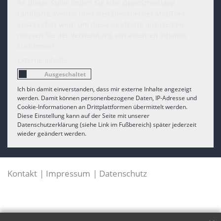
An dieser Stelle finden Sie eine OpenStreetMap
Landkarte, welche über den Dienstleister MapTiler
ausgeliefert wird. Um diese Landkarte anzuzeigen
müssen Sie der Verwendung von externen Inhalten
zustimmen.
Externe Inhalte
Ich bin damit einverstanden, dass mir externe Inhalte angezeigt
werden. Damit können personenbezogene Daten, IP-Adresse und
Cookie-Informationen an Drittplattformen übermittelt werden.
Diese Einstellung kann auf der Seite mit unserer
Datenschutzerklärung (siehe Link im Fußbereich) später jederzeit
wieder geändert werden.
Kontakt
Impressum
Datenschutz