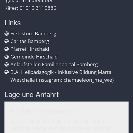
Igel: 01515 0693489
Käfer: 01515 3115886
Links
Erzbistum Bamberg
Caritas Bamberg
Pfarrei Hirschaid
Gemeinde Hirschaid
Anlaufstellen Familienportal Bamberg
B.A. Heilpädagogik - Inklusive Bildung Marta
Wieschalla (Instagram: chamaeleon_ma_wie)
Lage und Anfahrt
Empfohlener externer Inhalt
An dieser Stelle finden Sie eine OpenStreetMap
Landkarte, welche über den Dienstleister MapTiler